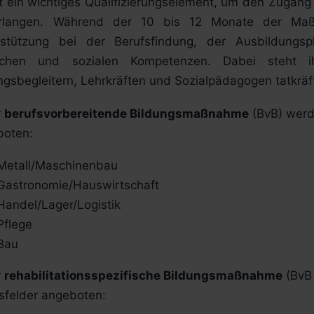
t ein wichtiges Qualifizierungselement, um den Zugan
rlangen. Während der 10 bis 12 Monate der Maßn
rstützung bei der Berufsfindung, der Ausbildung
lichen und sozialen Kompetenzen. Dabei steht 
ngsbegleitern, Lehrkräften und Sozialpädagogen tatkräft
r
berufsvorbereitende Bildungsmaßnahme
(BvB) werd
boten:
Metall/Maschinenbau
Gastronomie/Hauswirtschaft
Handel/Lager/Logistik
Pflege
Bau
r
rehabilitationsspezifische Bildungsmaßnahme
(BvB 
sfelder angeboten: