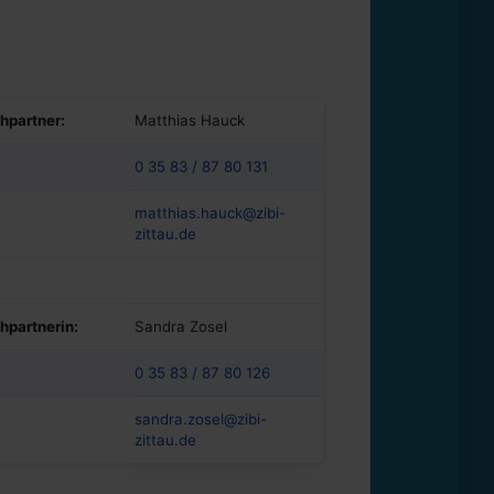
hpartner:
Matthias Hauck
0 35 83 / 87 80 131
matthias.hauck@zibi-
zittau.de
hpartnerin:
Sandra Zosel
0 35 83 / 87 80 126
sandra.zosel@zibi-
zittau.de