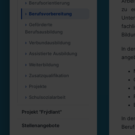
Arbei
Berufsorientierung
zu e
Berufsvorbereitung
Unte
Geförderte
fach
Berufsausbildung
Bildu
Verbundausbildung
In de
Assistierte Ausbildung
ange
Weiterbildung
Zusatzqualifikation
Projekte
Schulsozialarbeit
Projekt "Frýdlant"
In de
Stellenangebote
Beruf