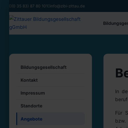
(0 35 83) 87 80 101
info@zibi-zittau.de
Bildungsges
Bildungsgesellschaft
B
Kontakt
In de
Impressum
beruf
Standorte
Für 
Angebote
bzw.