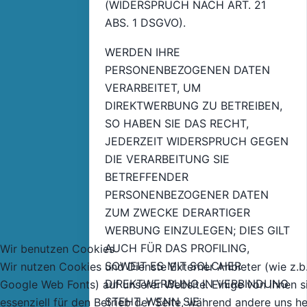
(WIDERSPRUCH NACH ART. 21
ABS. 1 DSGVO).
WERDEN IHRE
PERSONENBEZOGENEN DATEN
VERARBEITET, UM
DIREKTWERBUNG ZU BETREIBEN,
SO HABEN SIE DAS RECHT,
JEDERZEIT WIDERSPRUCH GEGEN
DIE VERARBEITUNG SIE
BETREFFENDER
PERSONENBEZOGENER DATEN
ZUM ZWECKE DERARTIGER
WERBUNG EINZULEGEN; DIES GILT
AUCH FÜR DAS PROFILING,
Wir benutzen Cookies
SOWEIT ES MIT SOLCHER
Wir nutzen Cookies und Dienste Externer Anbieter (wie z.b
DIREKTWERBUNG IN VERBINDUNG
Google Web Fonts) auf unserer Website. Einige von ihnen s
STEHT. WENN SIE
essenziell für den Betrieb der Seite, während andere uns he