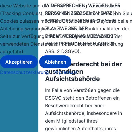
WIDERSPRECHEN, WERDEN IHRE
diese Website und die Nutzererfahrung zu verbessern
PERSONENBEZOGENEN DATEN
(Tracking Cookies). Sie können selbst entscheiden, ob Sie 
ANSCHLIESSEND NICHT MEHR
Cookies zulassen möchten. Bitte beachten Sie, dass bei ei
ZUM ZWECKE DER
Ablehnung womöglich nicht mehr alle Funktionalitäten der
DIREKTWERBUNG VERWENDET
Seite zur Verfügung stehen. Eine genaue Übersicht der
(WIDERSPRUCH NACH ART. 21
verwendeten Dienste sind in den Datenschutzerklärung
ABS. 2 DSGVO).
aufgeführt.
Akzeptieren
Ablehnen
Beschwerderecht bei der
zuständigen
Datenschutzerklärung
|
Impressum
Aufsichtsbehörde
Im Falle von Verstößen gegen die
DSGVO steht den Betroffenen ein
Beschwerderecht bei einer
Aufsichtsbehörde, insbesondere in
dem Mitgliedstaat ihres
gewöhnlichen Aufenthalts, ihres